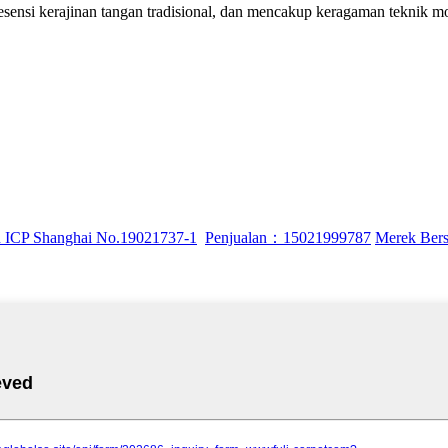
 esensi kerajinan tangan tradisional, dan mencakup keragaman teknik m
an ICP Shanghai No.19021737-1
Penjualan：15021999787
Merek Be