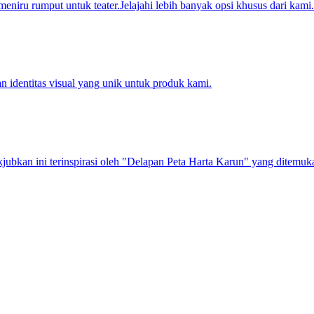
eniru rumput untuk teater.Jelajahi lebih banyak opsi khusus dari kami.
 identitas visual yang unik untuk produk kami.
jubkan ini terinspirasi oleh "Delapan Peta Harta Karun" yang ditemu