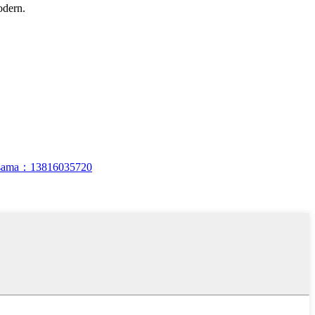
odern.
rsama：13816035720