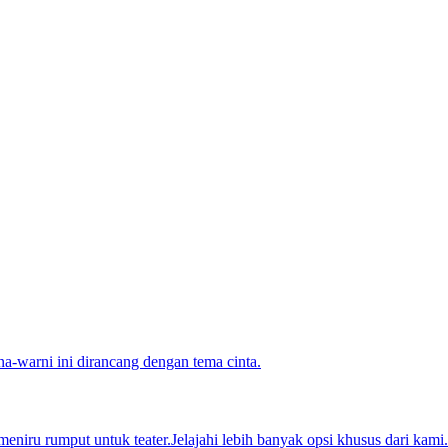
warni ini dirancang dengan tema cinta.
eniru rumput untuk teater.Jelajahi lebih banyak opsi khusus dari kami.