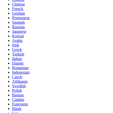
Chinese
French
German
Portuguese
Spanish
Russian
Japanese
Korean
Arabic
Irish
Greek
Turkish
Italian
Danish
Romanian
Indonesian
Czech
Afrikaans
Swedish
Polish
Basque
Catalan
Esperanto
Hindi