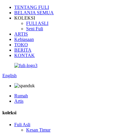
TENTANG FULI
BELANJA SEMUA
KOLEKSI
FULI ASLI
Seni Fuli
ARTIS
Kebiasaan
TOKO
BERITA
KONTAK
English
Rumah
Artis
koleksi
Fuli Asli
Kesan Timur